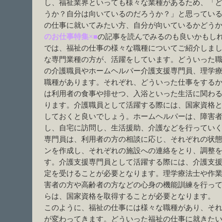
し、福祉業界といっても様々な業種があるため、「
うか？自分は向いているのだろうか？」と思ってい
の仕事に就いてみたい方、自分が向いているかどう
のお仕事特集
×■
の記事を読んでみるのも良いかもし
では、福祉の仕事の様々な職種についてご紹介しま
な専門業種の方が、活躍をしています。どういった
の介護職員やホームヘルパー介護支援専門員、理学
職種があります。それぞれ、どういった仕事をする
は利用者の食事や排せつ、入浴といった生活に関わ
ります。介護職員として活躍する際には、国家資格
しておくと良いでしょう。ホームヘルパーは、障害
し、自宅に訪問し、生活援助、介護などを行ってい
専門員は、利用者の方の相談に応じ、それぞれの状
ンを作成し、それぞれの施設への連絡をとり、調整
す。介護支援専門員として活躍する際には、介護支
定を受けることが必要となります。理学療法士や作
害者の方や高齢者の方などの心身の機能訓練を行っ
らは、国家資格を取得することが必要となります。
このように、福祉の仕事には様々な職種があり、そ
が変わってきます。どういった福祉の仕事に就きた