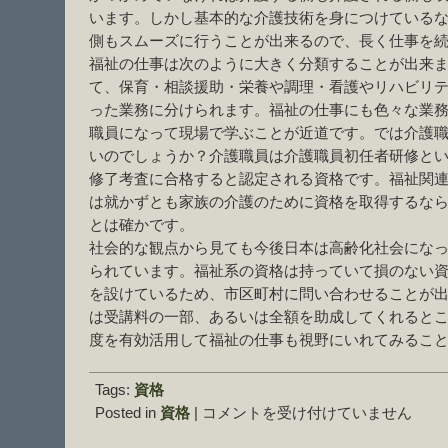
います。しかし基本的な介護技術を身につけている
側もスムーズに行うことが出来るので、長く仕事を
福祉の仕事は次のように大きく分類することが出来
て、保育・相談援助・栄養や調理・看護やリハビリ
った業務に分けられます。福祉の仕事にも色々な業
職員になって現場で学ぶことが近道です。では介護
いのでしょうか？介護職員は介護職員初任者研修とい
修了考査に合格すると認定される資格です。福祉関
は就かずとも家族の介護のために資格を取得するな
とは確かです。
社会的な観点から見ても今後日本は高齢化社会にな
られています。福祉系の資格は持っていて損のない
を設けているため、市区町村に問い合わせることが
は受講料の一部、あるいは全額を助成してくれると
度を有効活用して福祉の仕事も視野にいれてみるこ
Tags:
資格
福
Posted in
資格
|
コメントを受け付けていません
祉
関